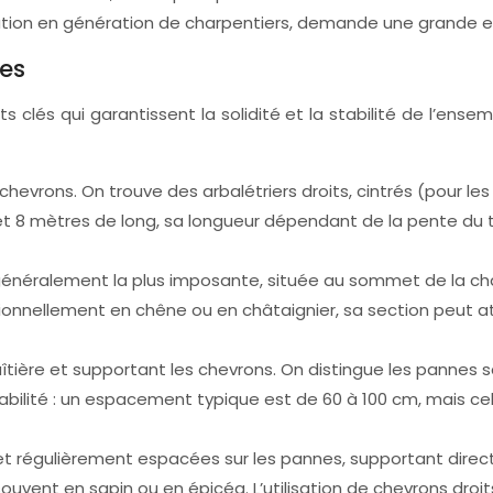
ration en génération de charpentiers, demande une grande 
res
clés qui garantissent la solidité et la stabilité de l’ense
chevrons. On trouve des arbalétriers droits, cintrés (pour les
 8 mètres de long, sa longueur dépendant de la pente du to
généralement la plus imposante, située au sommet de la charp
ditionnellement en chêne ou en châtaignier, sa section peut 
aîtière et supportant les chevrons. On distingue les pannes 
abilité : un espacement typique est de 60 à 100 cm, mais cel
 et régulièrement espacées sur les pannes, supportant dire
uvent en sapin ou en épicéa. L’utilisation de chevrons droit