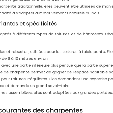
rpente traditionnelle, elles peuvent être utilisées de mani
capacité à s’adapter aux mouvements naturels du bois.
iantes et spécificités
 adaptés à différents types de toitures et de bâtiments. C
es et robustes, utilisées pour les toitures à faible pente. E
 de 6 à 10 mètres environ.
vec une partie inférieure plus pentue que la partie supéri
ype de charpente permet de gagner de l’espace habitable so
ur toitures irrégulières. Elles demandent une expertise part
e et demande un grand savoir-faire.
es assemblées, elles sont adaptées aux grandes portées. C
 courantes des charpentes