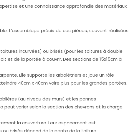
expertise et une connaissance approfondie des matériaux.
mble. L’assemblage précis de ces pièces, souvent réalisées
 toitures incurvées) ou brisés (pour les toitures à double
it et de la portée à couvrir. Des sections de 15x15cm à
ente. Elle supporte les arbalétriers et joue un rôle
atteindre 40cm x 40cm voire plus pour les grandes portées.
sablières (au niveau des murs) et les pannes
a peut varier selon la section des chevrons et la charge
ctement la couverture. Leur espacement est
s ou brisés dépend de la pente de la toiture.