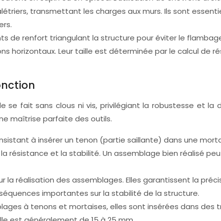
alétriers, transmettant les charges aux murs. Ils sont essent
ers.
s de renfort triangulant la structure pour éviter le flambag
çons horizontaux. Leur taille est déterminée par le calcul de 
onction
 se fait sans clous ni vis, privilégiant la robustesse et l
e maîtrise parfaite des outils.
sistant à insérer un tenon (partie saillante) dans une morta
 la résistance et la stabilité. Un assemblage bien réalisé 
r la réalisation des assemblages. Elles garantissent la pré
équences importantes sur la stabilité de la structure.
blages à tenons et mortaises, elles sont insérées dans des t
ville est généralement de 15 à 25 mm.