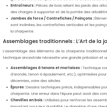
Entraîneurs :
Pièces de bois reliant les pieds des arb
des charges à supporter et de la portée des arbalétri
Jambes de force / Contrefiches / Poinçons :
Élément
sont inclinées, les contrefiches verticales et les poin
la charpente.
Assemblages traditionnels : L’Art de la j
L’assemblage des éléments de la charpente traditionnelle
technique ancestrale nécessite une grande précision et un
Assemblages à tenons et mortaises :
Technique con
d’aronde, tenon à épaulement, etc.), optimisées pour
décennies, voire des siècles.
Épures :
Dessins techniques précis, indispensables pou
charpente. Une erreur dans l’épure peut avoir des cons
Chevilles en bois :
Utilisées pour renforcer les assem
important pour leur durabilité. Le diamètre d’une che