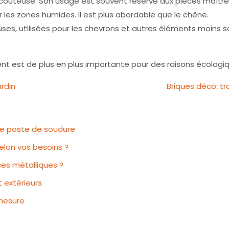
s coûteuse. Son usage est souvent réservé aux pièces maître
r les zones humides. Il est plus abordable que le chêne.
es, utilisées pour les chevrons et autres éléments moins sol
ent est de plus en plus importante pour des raisons écologi
ardin
Briques déco: tr
tre poste de soudure
selon vos besoins ?
es métalliques ?
 extérieurs
 mesure