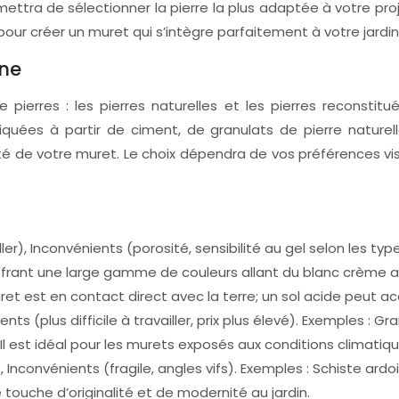
tra de sélectionner la pierre la plus adaptée à votre proje
our créer un muret qui s’intègre parfaitement à votre jardin
ine
ierres : les pierres naturelles et les pierres reconstitu
abriquées à partir de ciment, de granulats de pierre natu
vité de votre muret. Le choix dépendra de vos préférences v
ler), Inconvénients (porosité, sensibilité au gel selon les ty
ffrant une large gamme de couleurs allant du blanc crème au
uret est en contact direct avec la terre; un sol acide peut ac
ts (plus difficile à travailler, prix plus élevé). Exemples : Gr
 est idéal pour les murets exposés aux conditions climatiques
 Inconvénients (fragile, angles vifs). Exemples : Schiste ar
e touche d’originalité et de modernité au jardin.