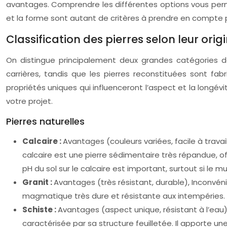
avantages. Comprendre les différentes options vous permet
et la forme sont autant de critères à prendre en compte p
Classification des pierres selon leur orig
On distingue principalement deux grandes catégories de p
carrières, tandis que les pierres reconstituées sont f
propriétés uniques qui influenceront l’aspect et la longé
votre projet.
Pierres naturelles
Calcaire :
Avantages (couleurs variées, facile à travail
calcaire est une pierre sédimentaire très répandue, o
pH du sol sur le calcaire est important, surtout si le m
Granit :
Avantages (très résistant, durable), Inconvénien
magmatique très dure et résistante aux intempéries. Il
Schiste :
Avantages (aspect unique, résistant à l’eau),
caractérisée par sa structure feuilletée. Il apporte un