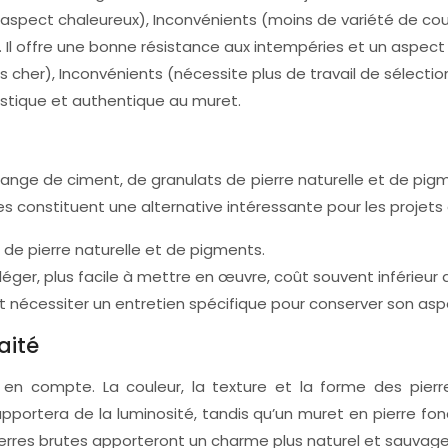
spect chaleureux), Inconvénients (moins de variété de coul
l offre une bonne résistance aux intempéries et un aspect 
her), Inconvénients (nécessite plus de travail de sélection)
rustique et authentique au muret.
ange de ciment, de granulats de pierre naturelle et de pigmen
les constituent une alternative intéressante pour les projets
s de pierre naturelle et de pigments.
léger, plus facile à mettre en œuvre, coût souvent inférieur d
 nécessiter un entretien spécifique pour conserver son aspec
aité
n compte. La couleur, la texture et la forme des pierre
apportera de la luminosité, tandis qu’un muret en pierre fo
pierres brutes apporteront un charme plus naturel et sauvage